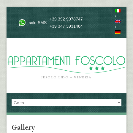
/
+39 392 9978747
solo SMS
+39 347 3931484
/
JESOLO LIDO – VENEZIA
Gallery