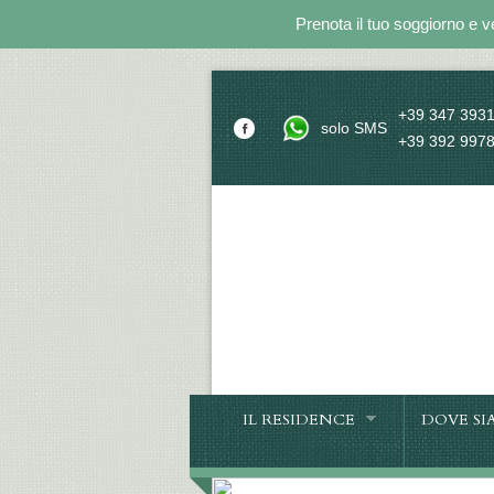
Prenota il tuo soggiorno e v
+39 347 393
solo SMS
+39 392 997
IL RESIDENCE
DOVE SI