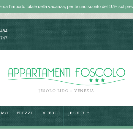
ersa l'importo totale della vacanza, per te uno sconto del 10% sul prev
1484
8747
JESOLO LIDO – VENEZIA
AMO
PREZZI
OFFERTE
JESOLO