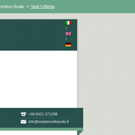
entivo finale ->
Vedi l'offerta
/
/
+39 0421 371298
info@residencefoscolo.it