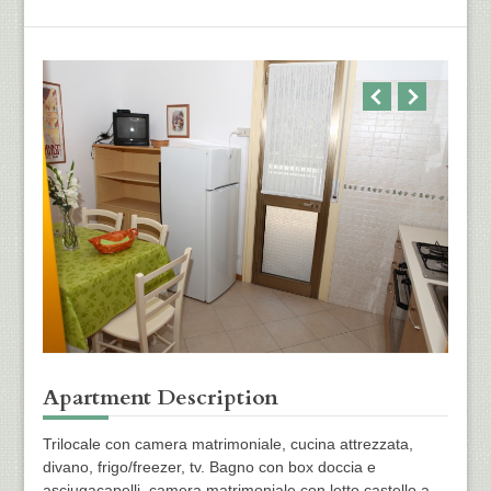
Alleg
Apartment Description
Trilocale con camera matrimoniale, cucina attrezzata,
divano, frigo/freezer, tv. Bagno con box doccia e
asciugacapelli, camera matrimoniale con letto castello a