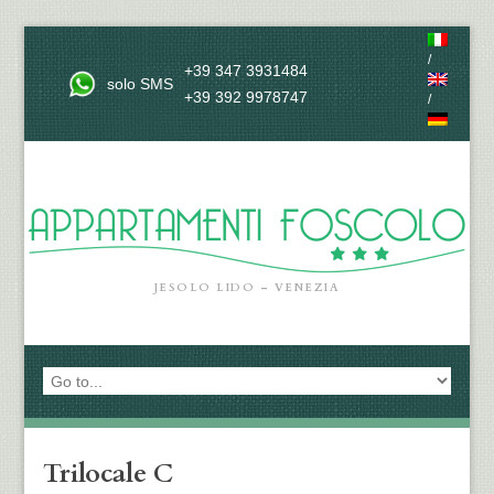
/
+39 347 3931484
solo SMS
+39 392 9978747
/
JESOLO LIDO – VENEZIA
Trilocale C