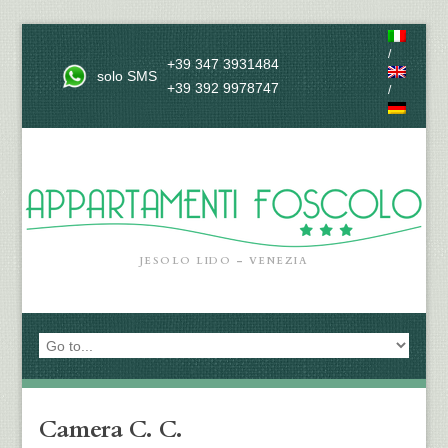
/
+39 347 3931484
solo SMS
+39 392 9978747
/
JESOLO LIDO – VENEZIA
Camera C. C.