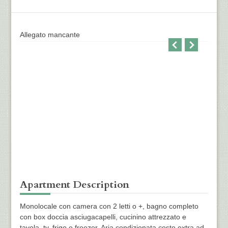
Allegato mancante
Alleg
Apartment Description
Monolocale con camera con 2 letti o +, bagno completo
con box doccia asciugacapelli, cucinino attrezzato e
tavola, tv, frigo e freezer. Aria condizionata costo extra ad