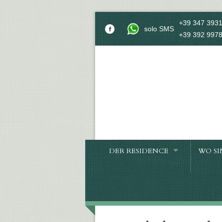
+39 347 393
solo SMS
+39 392 997
DER RESIDENCE
WO SI