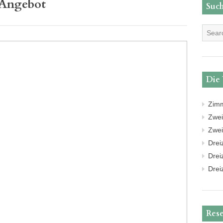
 Angebot
Such
Die
Zimm
Zwe
Zwe
Dre
Dre
Dre
Rese