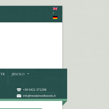
/
TE
JESOLO
+39 0421 371298
info@residencefoscolo.it