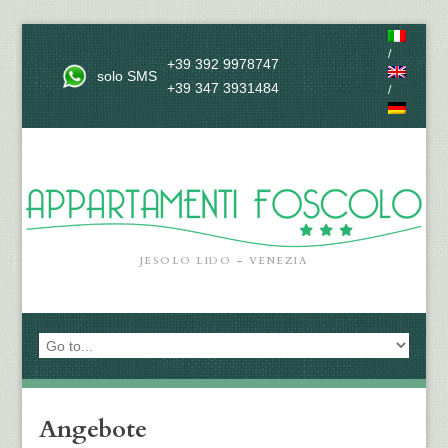
/
+39 392 9978747
solo SMS
+39 347 3931484
/
JESOLO LIDO – VENEZIA
Angebote